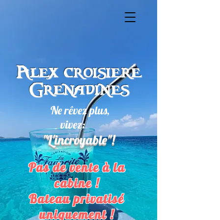
Alex croisiere
Grenadines
Ne rêvez plus,
vivez:
"L'incroyable"!
Pas de vente à la
cabine !
Bateau privatisé
uniquement !