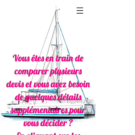
Vous êtes en train de
comparer plusieurs
devis et vous avez besoin
de quelques détails
supplémentaires pour
vous décider ?