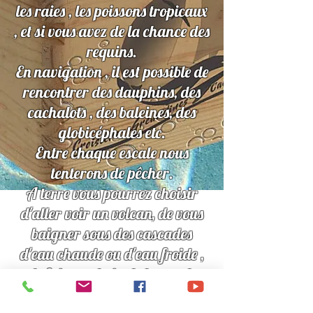
les raies , les poissons tropicaux
, et si vous avez de la chance des
requins.
En navigation , il est possible de
rencontrer des dauphins, des
cachalots , des baleines, des
globicéphales etc.
Entre chaque escale nous
tenterons de pêcher.
A terre vous pourrez choisir
d'aller voir un volcan, de vous
baigner sous des cascades
d'eau chaude ou d'eau froide ,
de faire un bain de boue , de
visiter un jardin botanique , de