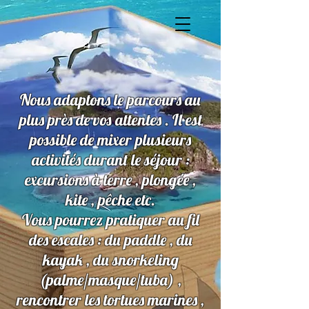
Nous adaptons le parcours au
plus près de vos attentes . Il est
possible de mixer plusieurs
activités durant le séjour :
excursions à terre , plongée ,
kite , pêche etc.
Vous pourrez pratiquer au fil
des escales : du paddle , du
kayak , du snorkeling
(palme/masque/tuba) ,
rencontrer les tortues marines ,